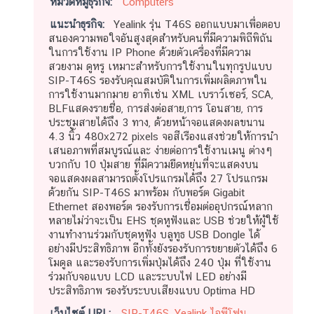
หมวดหมู่ธุรกิจ:
Computers
แนะนำธุรกิจ:
Yealink รุ่น T46S ออกแบบมาเพื่อตอบ
สนองความพอใจอันสูงสุดสำหรับคนที่มีความพิถีพิถัน
ในการใช้งาน IP Phone ด้วยตัวเครื่องที่มีความ
สวยงาม ดูหรู เหมาะสำหรับการใช้งานในทุกรูปแบบ
SIP-T46S รองรับคุณสมบัติในการเพิ่มผลิตภาพใน
การใช้งานมากมาย อาทิเช่น XML เบราว์เซอร์, SCA,
BLFแสดงรายชื่อ, การส่งต่อสาย,การ โอนสาย, การ
ประชุมสายได้ถึง 3 ทาง, ด้วยหน้าจอแสดงผลขนาน
4.3 นิ้ว 480x272 pixels จอสีเรืองแสงช่วยให้การนำ
เสนอภาพที่สมบูรณ์และ ง่ายต่อการใช้งานเมนู ต่างๆ
บวกกับ 10 ปุ่มสาย ที่มีความยืดหยุ่นที่จะแสดงบน
จอแสดงผลสามารถตั้งโปรแกรมได้ถึง 27 โปรแกรม
ด้วยกัน SIP-T46S มาพร้อม กับพอร์ต Gigabit
Ethernet สองพอร์ต รองรับการเชื่อมต่ออุปกรณ์หลาก
หลายไม่ว่าจะเป็น EHS ชุดหูฟังและ USB ช่วยให้ผู้ใช้
งานทำงานร่วมกับชุดหูฟัง บลูทูธ USB Dongle ได้
อย่างมีประสิทธิภาพ อีกทั้งยังรองรับการขยายตัวได้ถึง 6
โมดูล และรองรับการเพิ่มปุ่มได้ถึง 240 ปุ่ม ที่ใช้งาน
ร่วมกับจอแบบ LCD และระบบไฟ LED อย่างมี
ประสิทธิภาพ รองรับระบบเสียงแบบ Optima HD
เว็บไซต์ URL:
SIP-T46S, Yealink ไอพีโฟน