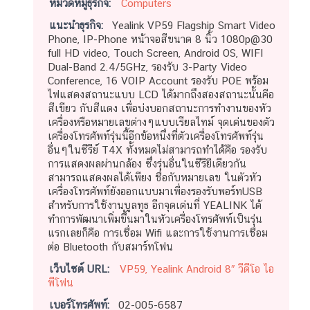
หมวดหมู่ธุรกิจ:
Computers
แนะนำธุรกิจ:
Yealink VP59 Flagship Smart Video
Phone, IP-Phone หน้าจอสีขนาด 8 นิ้ว 1080p@30
full HD video, Touch Screen, Android OS, WIFI
Dual-Band 2.4/5GHz, รองรับ 3-Party Video
Conference, 16 VOIP Account รองรับ POE พร้อม
ไฟแสดงสถานะแบบ LCD ได้มากถึงสองสถานะนั้นคือ
สีเขียว กับสีแดง เพื่อบ่งบอกสถานะการทำงานของหัว
เครื่องหรือหมายเลขต่างๆแบบเรียลไทม์ จุดเด่นของตัว
เครื่องโทรศัพท์รุ่นนี้อีกข้อหนึ่งที่ตัวเครื่องโทรศัพท์รุ่น
อื่นๆในซีรีย์ T4X ทั้งหมดไม่สามารถทำได้คือ รองรับ
การแสดงผลผ่านกล้อง ซึ่งรุ่นอื่นในซีรียืเดียวกัน
สามารถแสดงผลได้เพียง ชื่อกับหมายเลข ในตัวหัว
เครื่องโทรศัพท์ยังออกแบบมาเพื่องรองรับพอร์ทUSB
สำหรับการใช้งานบูลทูธ อีกจุดเด่นที่ YEALINK ได้
ทำการพัฒนาเพิ่มขึ้นมาในหัวเครื่องโทรศัพท์เป็นรุ่น
แรกเลยก็คือ การเชื่อม Wifi และการใช้งานการเชื่อม
ต่อ Bluetooth กับสมาร์ทโฟน
เว็บไซต์ URL:
VP59, Yealink Android 8″ วีดีโอ ไอ
พีโฟน
เบอร์โทรศัพท์:
02-005-6587