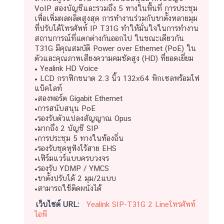
VoIP สองบัญชีและรวมถึง 5 ทางในพื้นที่ การประชุม
เพื่อเพิ่มผลผลิตสูงสุด การทำงานร่วมกับขาตั้งหลายมุม
ที่ปรับได้โทรศัพท์ IP T31G ทำให้มั่นใจในการทำงาน
สถานการณ์ที่แตกต่างกันออกไป ในขณะเดียวกัน
T31G มีคุณสมบัติ Power over Ethernet (PoE) ใน
ตัวและคุณภาพเสียงความคมชัดสูง (HD) ที่ยอดเยี่ยม
• Yealink HD Voice
• LCD กราฟิกขนาด 2.3 นิ้ว 132x64 พิกเซลพร้อมไฟ
แบ็คไลท์
•สองพอร์ต Gigabit Ethernet
•การสนับสนุน PoE
•รองรับตัวแปลงสัญญาณ Opus
•มากถึง 2 บัญชี SIP
•การประชุม 5 ทางในท้องถิ่น
•รองรับชุดหูฟังไร้สาย EHS
•เฟิร์มแวร์แบบครบวงจร
•รองรับ YDMP / YMCS
•ขาตั้งปรับได้ 2 มุม/2แบบ
•สามารถใช้ติดผนังได้
เว็บไซต์ URL:
Yealink SIP-T31G 2 Lineโทรศัพท์
ไอพี