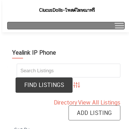
CiucusDolls-โพสต์โฆษณาฟรี
Yealink IP Phone
Advanced Search
Directory
View All Listings
ADD LISTING