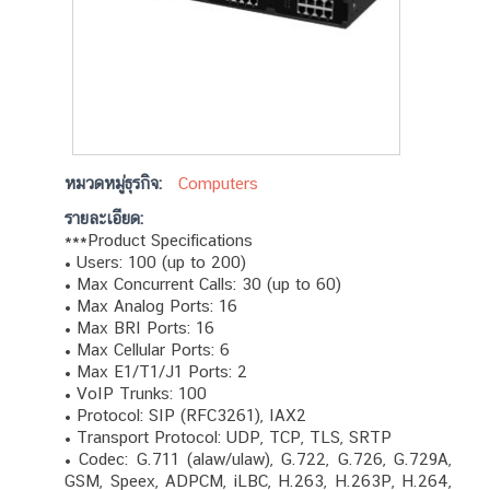
หมวดหมู่ธุรกิจ:
Computers
รายละเอียด:
***Product Specifications
• Users: 100 (up to 200)
• Max Concurrent Calls: 30 (up to 60)
• Max Analog Ports: 16
• Max BRI Ports: 16
• Max Cellular Ports: 6
• Max E1/T1/J1 Ports: 2
• VoIP Trunks: 100
• Protocol: SIP (RFC3261), IAX2
• Transport Protocol: UDP, TCP, TLS, SRTP
• Codec: G.711 (alaw/ulaw), G.722, G.726, G.729A,
GSM, Speex, ADPCM, iLBC, H.263, H.263P, H.264,