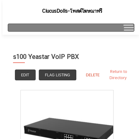
CiucusDolls-โพสต์โฆษณาฟรี
s100 Yeastar VoIP PBX
Return to
EDIT
FLAG LISTING
DELETE
Directory