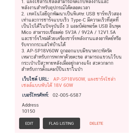
1. แผงโซลาร์เซลล์สามารถจัดเก็บพลังงานและ
พลังงานสำหรับอุปกรณ์ได้ตลอดเวลา
2. เทคโนโลยีถูกพัฒนาเป็นพิเศษ: USB ชาร์ทเร็วสอง
เท่าและการชาร์จแบบเร็ว Type-C มีความเร็วที่สุดที่
เป็นไปได้ในปัจจุบันถึง 3 แอมป์ต่อพอร์ต USB อินพุต
Mico สามารถเชื่อมต่อ 5V3A / 9V2A / 12V1.5A
และชาร์จใหม่ด้วยเครื่องชาร์จพลังงานแสงอาทิตย์หรือ
รับจากกระแสไฟบ้านได้
3. AP-SP18V60W ถูกออกแบบมีขนาดกะทัดรัด
เหมาะสำหรับการพกพาด้วยตะขอ สามารถแขวนไว้บน
กระเป๋าเป้สะพายหลังเมื่ออยู่กลางแจ้ง สะดวกมาก
สำหรับการตั้งแคมป์ปีนเขาในป่า
เว็บไซต์ URL:
AP-SP18V60W, แผงชาร์จโซล่า
เซลล์แบบพับได้ 18V 60W
เบอร์โทรศัพท์:
02-005-6587
Address
10150
EDIT
FLAG LISTING
DELETE