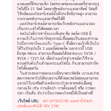
แบตเตอรี่มีขนาดเล็ก โดยขนาดของแบตเตอรี่สามารถจุ
ไฟได้ถึง 21 วัตต์ โดยอาศัยพลังงานแสงอาทิตย์ วัสดุที่
ใช้ผลิตแผงโซลาร์เซลล์นั้นมีประสิทธิภาพสูง สามารถ
รวบรวมพลังงานแสงอาทิตย์ได้ดี
- แผงโซลาร์เซลล์สามารถจัดเก็บพลังงานและแปลง
เป็นกระเเสไฟได้ตลอดเวลา
- ทคโนโลยีการชาร์จแบบพิเศษ คือ พอร์ต USB มี
ความเร็วในการชาร์ทอุปกรณ์เชื่อมต่อเป็นสองเท่ารวม
ไปถึงการชาร์จแบบเร็ว Type-C ซึ่งมีความเร็วที่เป็นไป
ได้ในปัจจุบันถึง 3 แอมป์ต่อพอร์ต นอกจากนี้ USB
อินพุต Micro สามารถเชื่อมต่อได้หลายแบบ 5V3A /
9V2A / 12V1.5A เมื่อนำแผงโซล่าเซลล์มาใช้งาน
ควบคู่กับตัวเก็บสำรองกระแสไฟนั้น ก็จะสามารถชาร์ท
ไฟได้ตลอดวัน
- ในส่วนของการออกแบบมีขนาดกะทัดรัด เบาและง่าย
ต่อการพกพาไปได้ทุกสถานที่ด้วยตะขอโดยคุณสามารถ
แขวนไว้บนหรือด้านหลังกระเป๋าสะพายหลังเมื่ออยู่
กลางแจ้ง เช่น การเดินป่า การตั้งแคมป์ หรือ การตก
ปลา เป็นต้น นับว่าเป็นการตอบโจทย์ได้เป็นอย่างดี
เว็บไซต์ URL:
AP-SP18V21W, แผงชาร์จโซล่า
เซลล์แบบพับได้ 18V 21W