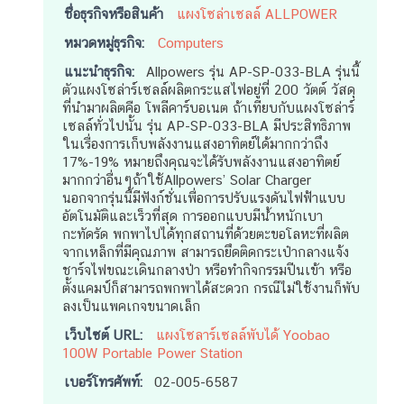
ชื่อธุรกิจหรือสินค้า
แผงโซล่าเซลล์ ALLPOWER
หมวดหมู่ธุรกิจ:
Computers
แนะนำธุรกิจ:
Allpowers รุ่น AP-SP-033-BLA รุ่นนี้
ตัวแผงโซล่าร์เซลล์ผลิตกระแสไฟอยู่ที่ 200 วัตต์ วัสดุ
ที่นำมาผลิตคือ โพลีคาร์บอเนต ถ้าเทียบกับแผงโซล่าร์
เซลล์ทั่วไปนั้น รุ่น AP-SP-033-BLA มีประสิทธิภาพ
ในเรื่องการเก็บพลังงานแสงอาทิตย์ได้มากกว่าถึง
17%-19% หมายถึงคุณจะได้รับพลังงานแสงอาทิตย์
มากกว่าอื่นๆถ้าใช้Allpowers’ Solar Charger
นอกจากรุ่นนี้มีฟังก์ชั่นเพื่อการปรับแรงดันไฟฟ้าแบบ
อัตโนมัติและเร็วที่สุด การออกแบบมีน้ำหนักเบา
กะทัดรัด พกพาไปได้ทุกสถานที่ด้วยตะขอโลหะที่ผลิต
จากเหล็กที่มีคุณภาพ สามารถยึดติดกระเป๋ากลางแจ้ง
ชาร์จไฟขณะเดินกลางป่า หรือทำกิจกรรมปีนเข้า หรือ
ตั้งแคมป์ก็สามารถพกพาได้สะดวก กรณีไม่ใช้งานก็พับ
ลงเป็นแพคเกจขนาดเล็ก
เว็บไซต์ URL:
แผงโซลาร์เซลล์พับได้ Yoobao
100W Portable Power Station
เบอร์โทรศัพท์:
02-005-6587