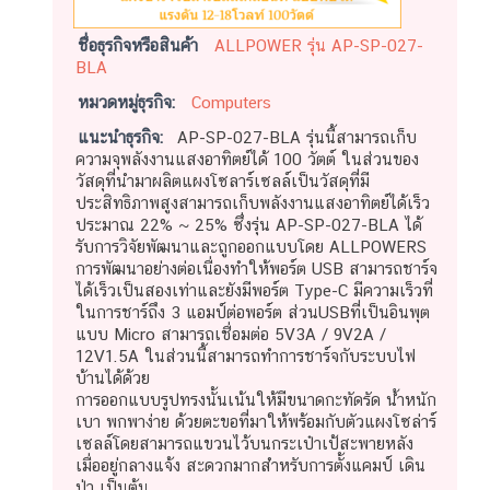
ชื่อธุรกิจหรือสินค้า
ALLPOWER รุ่น AP-SP-027-
BLA
หมวดหมู่ธุรกิจ:
Computers
แนะนำธุรกิจ:
AP-SP-027-BLA รุ่นนี้สามารถเก็บ
ความจุพลังงานแสงอาทิตย์ได้ 100 วัตต์ ในส่วนของ
วัสดุที่นำมาผลิตแผงโซลาร์เซลล์เป็นวัสดุที่มี
ประสิทธิภาพสูงสามารถเก็บพลังงานแสงอาทิตย์ได้เร็ว
ประมาณ 22% ~ 25% ซึ่งรุ่น AP-SP-027-BLA ได้
รับการวิจัยพัฒนาและถูกออกแบบโดย ALLPOWERS
การพัฒนาอย่างต่อเนื่องทำให้พอร์ต USB สามารถชาร์จ
ได้เร็วเป็นสองเท่าและยังมีพอร์ต Type-C มีความเร็วที่
ในการชาร์ถึง 3 แอมป์ต่อพอร์ต ส่วนUSBที่เป็นอินพุต
แบบ Micro สามารถเชื่อมต่อ 5V3A / 9V2A /
12V1.5A ในส่วนนี้สามารถทำการชาร์จกับระบบไฟ
บ้านได้ด้วย
การออกแบบรูปทรงนั้นเน้นให้มีขนาดกะทัดรัด น้ำหนัก
เบา พกพาง่าย ด้วยตะขอที่มาให้พร้อมกับตัวแผงโซล่าร์
เซลล์โดยสามารถแขวนไว้บนกระเป๋าเป้สะพายหลัง
เมื่ออยู่กลางแจ้ง สะดวกมากสำหรับการตั้งแคมป์ เดิน
ป่า เป็นต้น